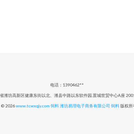
电话：1390462**
省潍坊高新区健康东街以北、潍县中路以东软件园.置城世贸中心A座 2001
t © 2026
www.tcwxqjy.com
饲料
潍坊易理电子商务有限公司
饲料
版权所