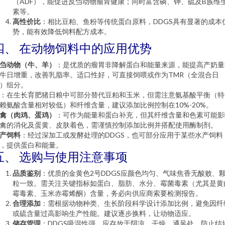
（ADF），能促进反刍动物瘤胃健康；同时富含磷、钾、硫及B族维
素等。
高性价比
：相比豆粕、鱼粉等传统蛋白原料，DDGS具有显著的成本
势，能有效降低饲料配方成本。
四、 在动物饲料中的应用优势
刍动物（牛、羊）
：是优质的瘤胃非降解蛋白和能量来源，能提高产奶量
牛日增重，改善乳脂率。适口性好，可直接饲喂或作为TMR（全混合日
）组分。
：在生长育肥猪日粮中可部分替代豆粕和玉米，但需注意氨基酸平衡（特
赖氨酸含量相对较低）和纤维含量，建议添加比例控制在10%-20%。
禽（肉鸡、蛋鸡）
：可作为能量和蛋白补充，但其纤维含量和色素可能影
禽的消化及蛋黄、皮肤着色，需谨慎控制添加比例并搭配使用酶制剂。
产饲料
：经过深加工或发酵处理的DDGS，也可部分应用于某些水产饲料
，提供蛋白和能量。
五、 选购与使用注意事项
品质鉴别
：优质的金黄色2号DDGS应颜色均匀、气味焦香无酸败、
粒一致。需关注关键指标如蛋白、脂肪、水分、霉菌毒素（尤其是黄
霉毒素、玉米赤霉烯酮）含量，务必向供应商索要检测报告。
合理添加
：需根据动物种类、生长阶段科学设计添加比例，避免因纤
或硫含量过高影响生产性能。建议逐步换料，让动物适应。
储存管理
：DDGS吸湿性强，应存放于阴凉、干燥、通风处，防止结