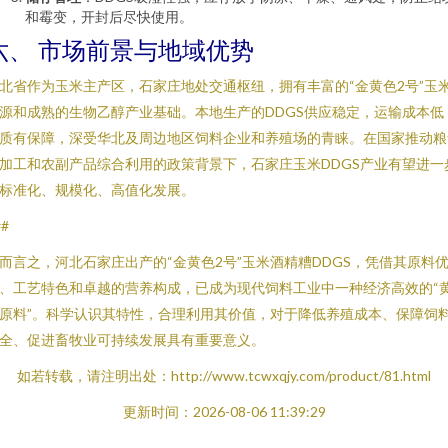
和霉变，开封后尽快使用。
六、 市场前景与地域优势
北省作为玉米主产区，石家庄地处交通枢纽，拥有丰富的“金黄色2号”玉
源和成熟的生物乙醇产业基础。本地生产的DDGS供应稳定，运输成本低
质有保障，深受华北及周边地区饲料企业和养殖场的青睐。在国家推动粮
加工和农副产品综合利用的政策背景下，石家庄玉米DDGS产业有望进一
标准化、规模化、高值化发展。
##
而言之，河北石家庄出产的“金黄色2号”玉米酒精糟DDGS，凭借其原料
、工艺特色和卓越的营养构成，已成为现代饲料工业中一种经济高效的“
原料”。科学认识其特性，合理利用其价值，对于降低养殖成本、保障饲
全、促进畜牧业可持续发展具有重要意义。
如若转载，请注明出处：http://www.tcwxqjy.com/product/81.html
更新时间：2026-08-06 11:39:29