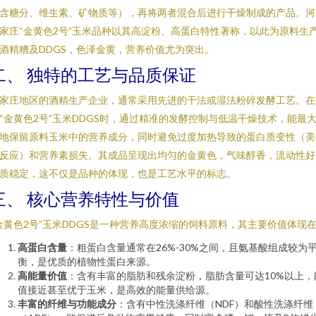
含糖分、维生素、矿物质等），再将两者混合后进行干燥制成的产品。河
家庄“金黄色2号”玉米品种以其高淀粉、高蛋白特性著称，以此为原料生
酒精糟及DDGS，色泽金黄，营养价值尤为突出。
二、 独特的工艺与品质保证
家庄地区的酒精生产企业，通常采用先进的干法或湿法粉碎发酵工艺。在
“金黄色2号”玉米DDGS时，通过精准的发酵控制与低温干燥技术，能最
地保留原料玉米中的营养成分，同时避免过度加热导致的蛋白质变性（美
反应）和营养素损失。其成品呈现出均匀的金黄色，气味醇香，流动性好
质稳定，这不仅是品种的体现，也是工艺水平的标志。
三、 核心营养特性与价值
金黄色2号”玉米DDGS是一种营养高度浓缩的饲料原料，其主要价值体现
高蛋白含量
：粗蛋白含量通常在26%-30%之间，且氨基酸组成较为
衡，是优质的植物性蛋白来源。
高能量价值
：含有丰富的脂肪和残余淀粉，脂肪含量可达10%以上，
值接近甚至优于玉米，是高效的能量供给源。
丰富的纤维与功能成分
：含有中性洗涤纤维（NDF）和酸性洗涤纤维