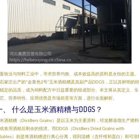
畜牧业与饲料工业中，寻求营养均衡、成本效益高的原料是永恒的主题。
石家庄出产的“金黄色2号”玉米酒精糟及其副产品DDGS，正以其鲜明的
稳定的品质，成为饲料配方中日益重要的组成部分。本文将从其定义、生
艺、营养特性、应用优势及市场前景等方面，进行全面解析。
一、 什么是玉米酒精糟与DDGS？
米酒精糟（Distillers Grains）是以玉米为主要原料，经发酵蒸馏生产燃
或食用酒精后剩余的残渣。而DDGS（Distillers Dried Grains with
olubles）则是将酒精糟进行离心分离，得到湿糟（含纤维和蛋白）和可溶