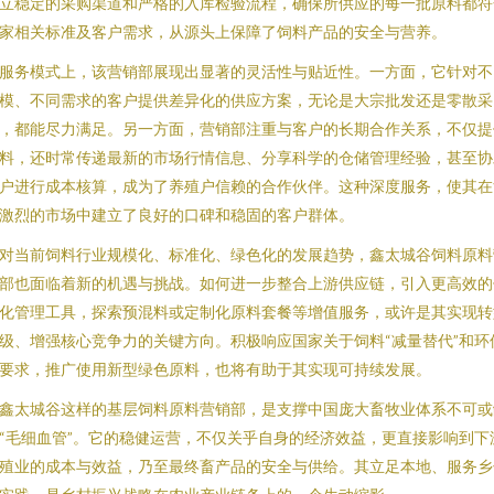
立稳定的采购渠道和严格的入库检验流程，确保所供应的每一批原料都符
家相关标准及客户需求，从源头上保障了饲料产品的安全与营养。
服务模式上，该营销部展现出显著的灵活性与贴近性。一方面，它针对不
模、不同需求的客户提供差异化的供应方案，无论是大宗批发还是零散采
，都能尽力满足。另一方面，营销部注重与客户的长期合作关系，不仅提
料，还时常传递最新的市场行情信息、分享科学的仓储管理经验，甚至协
户进行成本核算，成为了养殖户信赖的合作伙伴。这种深度服务，使其在
激烈的市场中建立了良好的口碑和稳固的客户群体。
对当前饲料行业规模化、标准化、绿色化的发展趋势，鑫太城谷饲料原料
部也面临着新的机遇与挑战。如何进一步整合上游供应链，引入更高效的
化管理工具，探索预混料或定制化原料套餐等增值服务，或许是其实现转
级、增强核心竞争力的关键方向。积极响应国家关于饲料“减量替代”和环
要求，推广使用新型绿色原料，也将有助于其实现可持续发展。
鑫太城谷这样的基层饲料原料营销部，是支撑中国庞大畜牧业体系不可或
“毛细血管”。它的稳健运营，不仅关乎自身的经济效益，更直接影响到下
殖业的成本与效益，乃至最终畜产品的安全与供给。其立足本地、服务乡